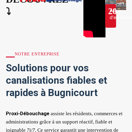
20
+
⤵︎
Ans
d’expérie
NOTRE ENTREPRISE
Solutions pour vos
canalisations fiables et
rapides à Bugnicourt
Proxi-Débouchage
assiste les résidents, commerces et
administrations grâce à un support réactif, fiable et
joignable
7j/7
. Ce service garantit une intervention de