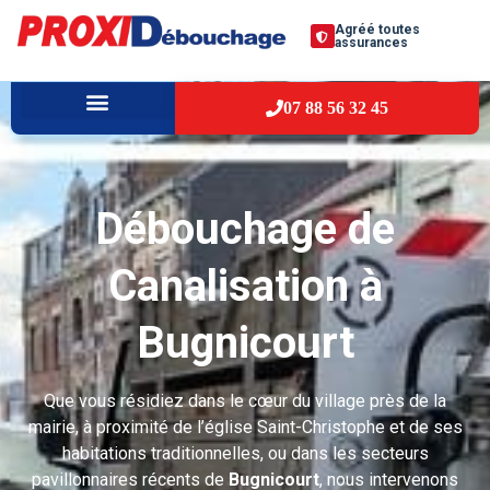
Agréé toutes
assurances
07 88 56 32 45
À PROPOS
VILLES D’INTERVENTION
Débouchage de
Canalisation à
Bugnicourt
Que vous résidiez dans le cœur du village près de la
mairie, à proximité de l’église Saint-Christophe et de ses
habitations traditionnelles, ou dans les secteurs
pavillonnaires récents de
Bugnicourt
, nous intervenons