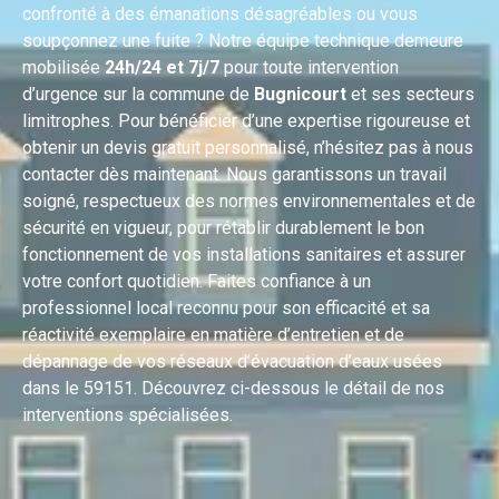
confronté à des émanations désagréables ou vous
soupçonnez une fuite ? Notre équipe technique demeure
mobilisée
24h/24 et 7j/7
pour toute intervention
d’urgence sur la commune de
Bugnicourt
et ses secteurs
limitrophes. Pour bénéficier d’une expertise rigoureuse et
obtenir un devis gratuit personnalisé, n’hésitez pas à nous
contacter dès maintenant. Nous garantissons un travail
soigné, respectueux des normes environnementales et de
sécurité en vigueur, pour rétablir durablement le bon
fonctionnement de vos installations sanitaires et assurer
votre confort quotidien. Faites confiance à un
professionnel local reconnu pour son efficacité et sa
réactivité exemplaire en matière d’entretien et de
dépannage de vos réseaux d’évacuation d’eaux usées
dans le 59151. Découvrez ci-dessous le détail de nos
interventions spécialisées.