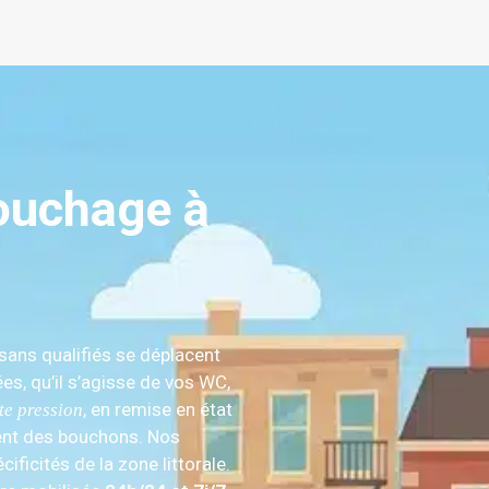
ouchage à
isans qualifiés se déplacent
es, qu’il s’agisse de vos WC,
, en remise en état
te pression
ement des bouchons. Nos
ficités de la zone littorale.