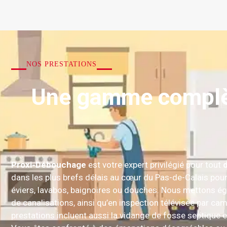
NOS PRESTATIONS
Une gamme complèt
Proxi-Débouchage
est votre expert privilégié pour tout
dans les plus brefs délais au cœur du Pas-de-Calais pour
éviers, lavabos, baignoires ou douches. Nous mettons ég
de canalisations, ainsi qu’en inspection télévisée par ca
prestations incluent aussi la vidange de fosse septique e