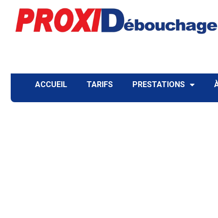
ACCUEIL
TARIFS
PRESTATIONS
Débouchage de Ca
Oye-Plage
Que vous résidiez près de l’imposante
Tour Penchée
, d