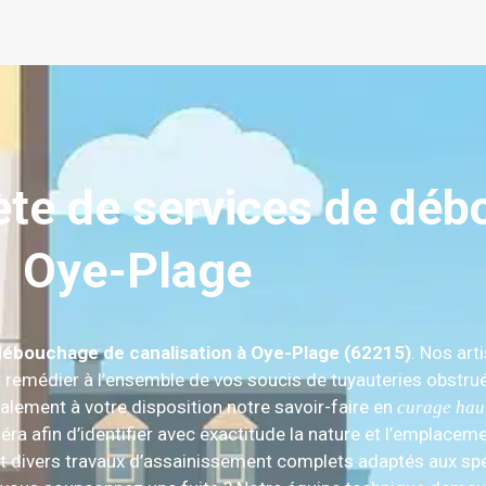
e de services de déb
Oye-Plage
débouchage de canalisation à Oye-Plage (62215)
. Nos art
 remédier à l’ensemble de vos soucis de tuyauteries obstrué
alement à votre disposition notre savoir-faire en
curage hau
méra afin d’identifier avec exactitude la nature et l’emplac
t divers travaux d’assainissement complets adaptés aux spéci