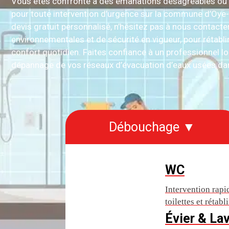
Vous êtes confronté à des émanations désagréables ou 
pour toute intervention d’urgence sur la commune d’Oye-P
devis gratuit personnalisé, n’hésitez pas à nous contac
environnementales et de sécurité en vigueur, pour rétabli
confort quotidien. Faites confiance à un professionnel lo
dépannage de vos réseaux d’évacuation d’eaux usées dan
Débouchage ▼
WC
Intervention rap
toilettes et rétab
Évier & La