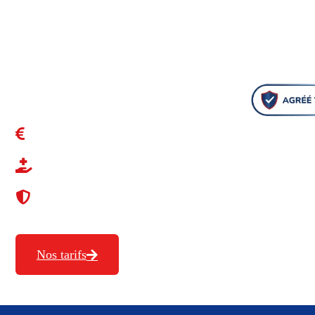
les zones pavillonnaires d’
Oye-Plage
, nous intervenons 
urgence ou préventif : WC, évier, curage et inspection c
rapide 7j/7, avec des tarifs transparents et une prise e
canalisations.
Tarifs Transparents
+ de 20 ans d'expériences
Agréé toutes assurances
Nos tarifs