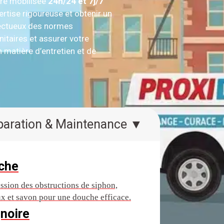
re mobilisée
24h/24 et 7j/7
rtise rigoureuse et obtenir un
spectueux des normes
itaires et assurer votre
n matière d’entretien et de
Réparation & Maintenance ▼
che
ssion des obstructions de siphon,
x et savon pour une douche efficace.
noire