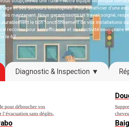
vous soupçonnez une fuite ? Notre équipe technique demeu
lage et ses secteurs limitrophes. Pour bénéficier d’une expe
ter dès maintenant. Nous garantissons un travail soigné, re
r durablement le bon fonctionnement de vos installations san
cal reconnu pour son efficacité et sa réactivité exemplaire e
s le 62.
Diagnostic & Inspection ▼
Dou
ide pour déboucher vos
Suppre
lir l’évacuation sans dégâts.
cheveu
vabo
Baig