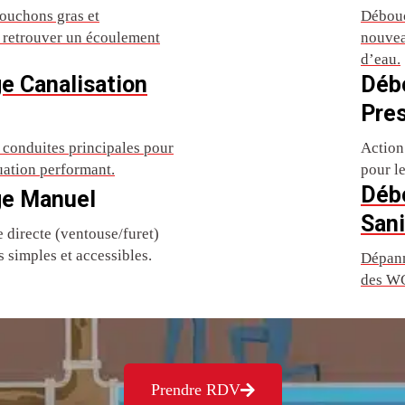
ouchons gras et
Débouc
r retrouver un écoulement
nouvea
d’eau.
e Canalisation
Déb
Pre
conduites principales pour
Action
uation performant.
pour l
Déb
e Manuel
Sani
directe (ventouse/furet)
 simples et accessibles.
Dépann
des WC
Prendre RDV