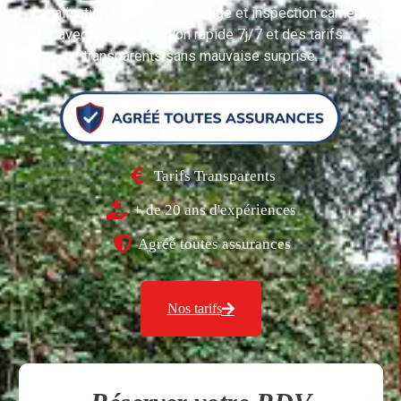
canalisations : WC, évier, curage et inspection caméra,
avec une intervention rapide 7j/7 et des tarifs
transparents sans mauvaise surprise.
Tarifs Transparents
+ de 20 ans d'expériences
Agréé toutes assurances
Nos tarifs