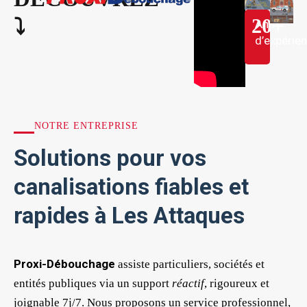
20
+
⤵︎
Ans
d’expérie
NOTRE ENTREPRISE
Solutions pour vos
canalisations fiables et
rapides à Les Attaques
Proxi-Débouchage
assiste particuliers, sociétés et
entités publiques via un support
réactif
, rigoureux et
joignable 7j/7. Nous proposons un service professionnel,