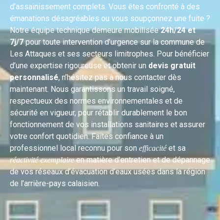
d’assainissement complets. Vous êtes confronté à des
émanations désagréables ou vous soupçonnez une fuite ?
Notre équipe technique demeure mobilisée
24h/24 et
7j/7
pour toute intervention d’urgence sur la commune de
Les Attaques et ses secteurs limitrophes. Pour bénéficier
d’une expertise rigoureuse et obtenir un
devis gratuit
personnalisé
, n’hésitez pas à nous contacter dès
maintenant. Nous garantissons un travail soigné,
respectueux des normes environnementales et de
sécurité en vigueur, pour rétablir durablement le bon
fonctionnement de vos installations sanitaires et assurer
votre confort quotidien. Faites confiance à un
professionnel local reconnu pour son
et sa
efficacité
en matière d’entretien et de dépannage
réactivité exemplaire
de vos réseaux d’évacuation d’eaux usées dans la région
de l’arrière-pays calaisien.