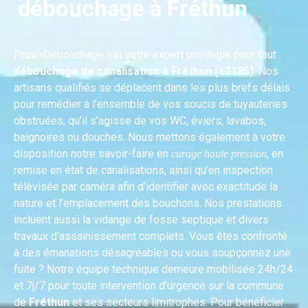
débouchage à Fréthun
Proxi-Débouchage est votre expert privilégié pour tout
débouchage de canalisation à Fréthun (62185)
. Nos
artisans qualifiés se déplacent dans les plus brefs délais
pour remédier à l’ensemble de vos soucis de tuyauteries
obstruées, qu’il s’agisse de vos WC, éviers, lavabos,
baignoires ou douches. Nous mettons également à votre
disposition notre savoir-faire en
, en
curage haute pression
remise en état de canalisations, ainsi qu’en inspection
télévisée par caméra afin d’identifier avec exactitude la
nature et l’emplacement des bouchons. Nos prestations
incluent aussi la vidange de fosse septique et divers
travaux d’assainissement complets. Vous êtes confronté
à des émanations désagréables ou vous soupçonnez une
fuite ? Notre équipe technique demeure mobilisée 24h/24
et 7j/7 pour toute intervention d’urgence sur la commune
de
Fréthun
et ses secteurs limitrophes. Pour bénéficier