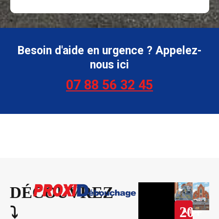
Besoin d'aide en urgence ? Appelez-
nous ici
07 88 56 32 45
DÉCOUVREZ
20
+
⤵︎
Ans