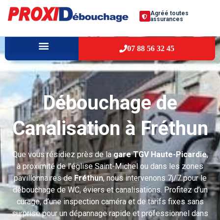
Agréé toutes
assurances
07 88 56 32 45
À PROPOS
VILLES D’INTERVENTION
Débouchage de
Canalisation à Fréthun
Que vous résidiez près de la
gare TGV Haute-Picardie
,
à proximité de l’église Saint-Michel ou dans les zones
pavillonnaires de
Fréthun
, nous intervenons 7j/7 pour le
débouchage de WC, éviers et canalisations. Profitez d’un
curage, d’une inspection caméra et de tarifs fixes sans
surprise pour un dépannage rapide et professionnel dans