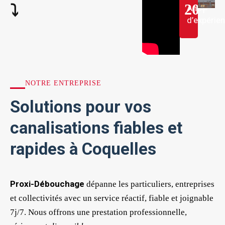
20
+
⤵︎
Ans
d’expérie
NOTRE ENTREPRISE
Solutions pour vos
canalisations fiables et
rapides à Coquelles
Proxi-Débouchage
dépanne les particuliers, entreprises
et collectivités avec un service réactif, fiable et joignable
7j/7. Nous offrons une prestation professionnelle,