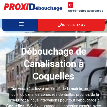
Agréé toutes assurances
07 88 56 32 45
À PROPOS
VILLES D’INTERVENTION
Débouchage de
Canalisation à
Coquelles
Que vous résidiez à proximité de la
mairie
, près du
moulin ou dans les zones résidentielles proches de la
Cité Europe
, nous intervenons pour tout débouchage à
Coquelles
: WC, évier, curage et inspection caméra, avec