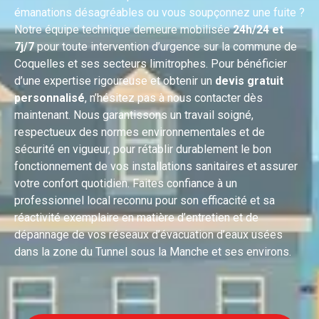
émanations désagréables ou vous soupçonnez une fuite ?
Notre équipe technique demeure mobilisée
24h/24 et
7j/7
pour toute intervention d’urgence sur la commune de
Coquelles et ses secteurs limitrophes. Pour bénéficier
d’une expertise rigoureuse et obtenir un
devis gratuit
personnalisé
, n’hésitez pas à nous contacter dès
maintenant. Nous garantissons un travail soigné,
respectueux des normes environnementales et de
sécurité en vigueur, pour rétablir durablement le bon
fonctionnement de vos installations sanitaires et assurer
votre confort quotidien. Faites confiance à un
professionnel local reconnu pour son efficacité et sa
réactivité exemplaire en matière d’entretien et de
dépannage de vos réseaux d’évacuation d’eaux usées
dans la zone du Tunnel sous la Manche et ses environs.