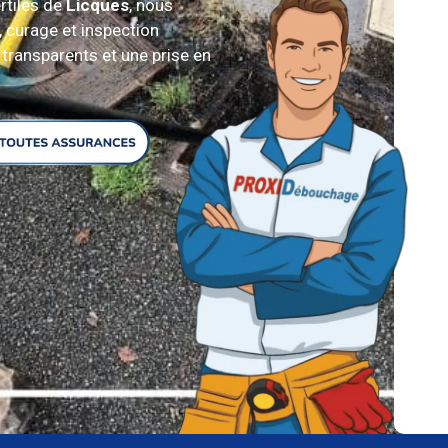
rtiles de
Licques
, nous
 curage et inspection
 transparents et une prise en