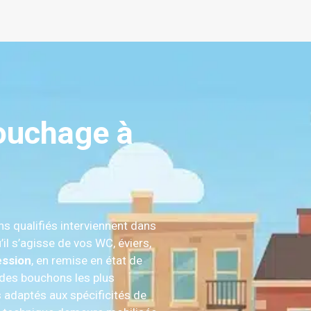
ouchage à
ns qualifiés interviennent dans
il s’agisse de vos WC, éviers,
ession
, en remise en état de
t des bouchons les plus
 adaptés aux spécificités de