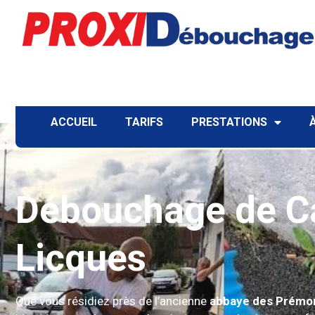
ACCUEIL
TARIFS
PRESTATIONS
Débouchage de Ca
Licques
Que vous résidiez près de l’ancienne
abbaye des Prémo