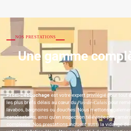
NOS PRESTATIONS
Une gamme complèt
Proxi-Débouchage
est votre expert privilégié pour tout
les plus brefs délais au cœur du
pour reméd
Pas-de-Calais
lavabos, baignoires ou douches. Nous mettons également 
canalisations, ainsi qu’en inspection télévisée par camér
complexes. Nos prestations incluent aussi la vidange de