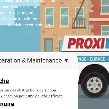
e technique demeure mobilisée
icier d’une expertise
 un travail soigné,
t de vos installations
 sa réactivité exemplaire en
Réparation & Maintenance ▼
che
ssion des obstructions de siphon,
x et savon pour une douche efficace.
noire