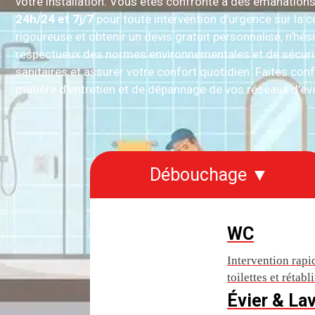
votre installation. Vous êtes confronté à des émanatio
24h/24 et 7j/7
pour toute intervention d’urgence sur l
rigoureuse et obtenir un devis gratuit personnalisé, n’hé
respectueux des normes environnementales et de sécurité
sanitaires et assurer votre confort quotidien. Faites conf
matière d’entretien et de dépannage de vos réseaux d’év
Débouchage ▼
WC
Intervention rap
toilettes et rétab
Évier & La