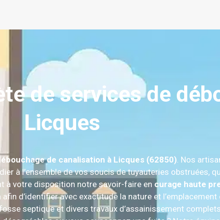
e de services de déb
Licques
débouchage de canalisation à Licques (62850)
. Nos artisa
ier à l’ensemble de vos soucis de tuyauteries obstruées, qu’
à votre disposition notre savoir-faire en
curage haute pr
a afin d’identifier avec exactitude la nature et l’emplacemen
 fosse septique et divers travaux d’assainissement complets