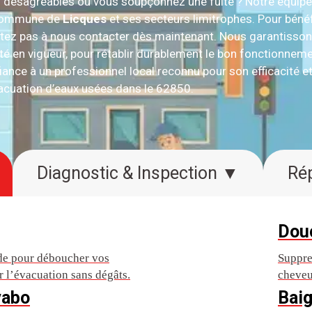
ns désagréables ou vous soupçonnez une fuite ? Notre équip
a commune de
Licques
et ses secteurs limitrophes. Pour bénéf
sitez pas à nous contacter dès maintenant. Nous garantissons
 en vigueur, pour rétablir durablement le bon fonctionnemen
iance à un professionnel local reconnu pour son efficacité et
acuation d’eaux usées dans le 62850.
Diagnostic & Inspection ▼
Dou
ide pour déboucher vos
Suppre
lir l’évacuation sans dégâts.
cheveu
vabo
Baig