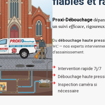
fiables et 
Proxi-Débouchage
dépann
un suivi
efficace
, rigoureux
Du
débouchage haute press
— nos experts interviennen
WC
d’assainissement.
Intervention rapide 7j/7
Débouchage haute press
Inspection caméra si
nécessaire