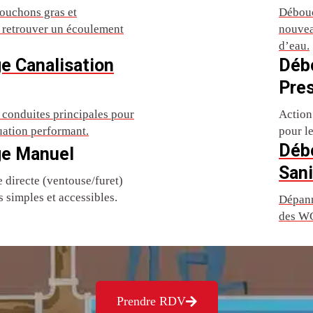
ouchons gras et
Débouc
r retrouver un écoulement
nouvea
d’eau.
e Canalisation
Déb
Pre
conduites principales pour
Action
uation performant.
pour l
Déb
e Manuel
Sani
directe (ventouse/furet)
 simples et accessibles.
Dépann
des WC
Prendre RDV