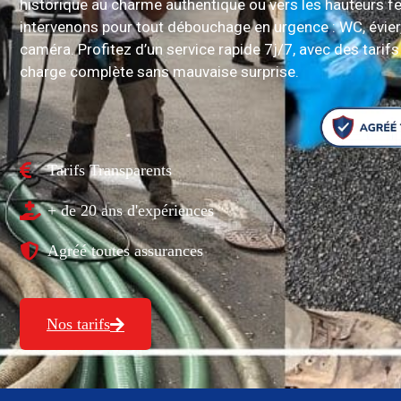
historique au charme authentique ou vers les hauteurs fe
intervenons pour tout débouchage en urgence : WC, évier,
caméra. Profitez d’un service rapide 7j/7, avec des tarifs
charge complète sans mauvaise surprise.
Tarifs Transparents
+ de 20 ans d'expériences
Agréé toutes assurances
Nos tarifs